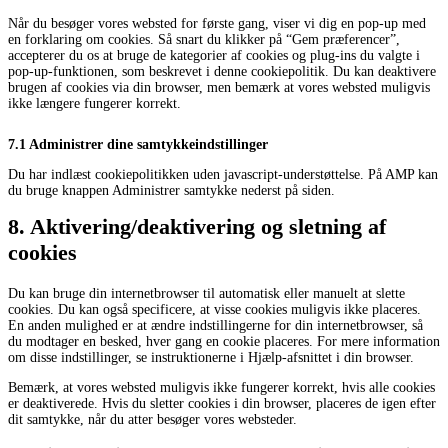
Når du besøger vores websted for første gang, viser vi dig en pop-up med
en forklaring om cookies. Så snart du klikker på “Gem præferencer”,
accepterer du os at bruge de kategorier af cookies og plug-ins du valgte i
pop-up-funktionen, som beskrevet i denne cookiepolitik. Du kan deaktivere
brugen af ​​cookies via din browser, men bemærk at vores websted muligvis
ikke længere fungerer korrekt.
7.1 Administrer dine samtykkeindstillinger
Du har indlæst cookiepolitikken uden javascript-understøttelse. På AMP kan
du bruge knappen Administrer samtykke nederst på siden.
8. Aktivering/deaktivering og sletning af
cookies
Du kan bruge din internetbrowser til automatisk eller manuelt at slette
cookies. Du kan også specificere, at visse cookies muligvis ikke placeres.
En anden mulighed er at ændre indstillingerne for din internetbrowser, så
du modtager en besked, hver gang en cookie placeres. For mere information
om disse indstillinger, se instruktionerne i Hjælp-afsnittet i din browser.
Bemærk, at vores websted muligvis ikke fungerer korrekt, hvis alle cookies
er deaktiverede. Hvis du sletter cookies i din browser, placeres de igen efter
dit samtykke, når du atter besøger vores websteder.