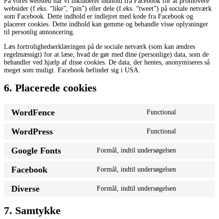
På vores websted har vi inkluderet indhold fra Facebook for at promovere
websider (f.eks. “like”, “pin”) eller dele (f.eks. “tweet”) på sociale netværk
som Facebook. Dette indhold er indlejret med kode fra Facebook og
placerer cookies. Dette indhold kan gemme og behandle visse oplysninger
til personlig annoncering.
Læs fortrolighedserklæringen på de sociale netværk (som kan ændres
regelmæssigt) for at læse, hvad de gør med dine (personlige) data, som de
behandler ved hjælp af disse cookies. De data, der hentes, anonymiseres så
meget som muligt. Facebook befinder sig i USA.
6. Placerede cookies
WordFence
Functional
Consent
to
WordPress
Functional
service
Consent
wordfence
to
Google Fonts
Formål, indtil undersøgelsen
service
Consent
wordpress
to
Facebook
Formål, indtil undersøgelsen
service
Consent
google-
to
fonts
Diverse
Formål, indtil undersøgelsen
service
Consent
facebook
to
service
7. Samtykke
diverse