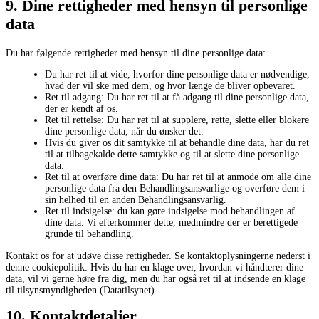
9. Dine rettigheder med hensyn til personlige
data
Du har følgende rettigheder med hensyn til dine personlige data:
Du har ret til at vide, hvorfor dine personlige data er nødvendige,
hvad der vil ske med dem, og hvor længe de bliver opbevaret.
Ret til adgang: Du har ret til at få adgang til dine personlige data,
der er kendt af os.
Ret til rettelse: Du har ret til at supplere, rette, slette eller blokere
dine personlige data, når du ønsker det.
Hvis du giver os dit samtykke til at behandle dine data, har du ret
til at tilbagekalde dette samtykke og til at slette dine personlige
data.
Ret til at overføre dine data: Du har ret til at anmode om alle dine
personlige data fra den Behandlingsansvarlige og overføre dem i
sin helhed til en anden Behandlingsansvarlig.
Ret til indsigelse: du kan gøre indsigelse mod behandlingen af ​​
dine data. Vi efterkommer dette, medmindre der er berettigede
grunde til behandling.
Kontakt os for at udøve disse rettigheder. Se kontaktoplysningerne nederst i
denne cookiepolitik. Hvis du har en klage over, hvordan vi håndterer dine
data, vil vi gerne høre fra dig, men du har også ret til at indsende en klage
til tilsynsmyndigheden (Datatilsynet).
10. Kontaktdetaljer